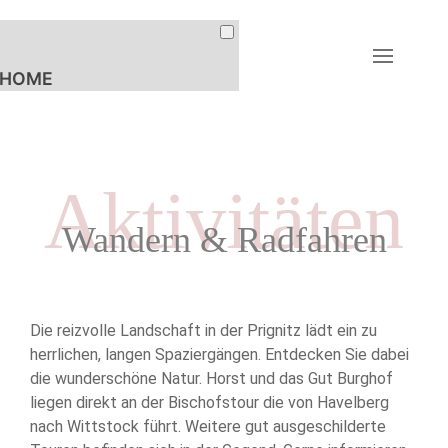
HOME
FERIENWOHNUNGEN
UNTERKÜNFTE
Aktivitäten
PREISE & BUCHUNG
Wandern & Radfahren
AKTIVITÄTEN
LANDLEBEN
REITEN &
Die reizvolle Landschaft in der Prignitz lädt ein zu
PFERDESPORT
herrlichen, langen Spaziergängen. Entdecken Sie dabei
EVENTS
die wunderschöne Natur. Horst und das Gut Burghof
liegen direkt an der Bischofstour die von Havelberg
WANDERN &
RADFAHREN
nach Wittstock führt. Weitere gut ausgeschilderte