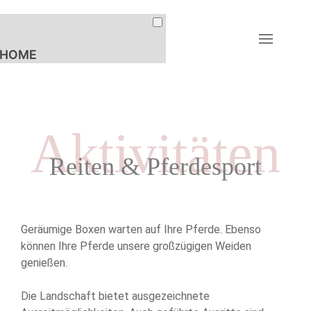
HOME
FERIENWOHNUNGEN
UNTERKÜNFTE
Aktivitäten
PREISE & BUCHUNG
Reiten & Pferdesport
AKTIVITÄTEN
LANDLEBEN
REITEN &
Geräumige Boxen warten auf Ihre Pferde. Ebenso
PFERDESPORT
können Ihre Pferde unsere großzügigen Weiden
EVENTS
genießen.
WANDERN &
RADFAHREN
Die Landschaft bietet ausgezeichnete