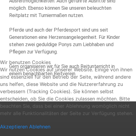
Ausreitmöglichkeiten. Auch geführte Ausritte sind
ANGELN
möglich. Ebenso können Sie unseren beleuchten
KULTUR &
Reitplatz mit Turniermaßen nutzen.
SEHENSWÜRDIGKEITEN
Pferde und auch der Pferdesport sind uns seit
JAGEN
Generationen eine Herzensangelegenheit. Für Kinder
SURVIVAL &
stehen zwei geduldige Ponys zum Liebhaben und
BUSHCRAFT
Pflegen zur Verfügung.
TIERARZTPRAXIS
Wir benutzen Cookies
Gern organisieren wir für Sie auch Reitunterricht in
Wir nutzen Cookies auf unserer Website. Einige von ihnen
SEMINARE
einem benachbarten Reitverein.
sind essenziell für den Betrieb der Seite, während andere
KONTAKT
uns helfen, diese Website und die Nutzererfahrung zu
verbessern (Tracking Cookies). Sie können selbst
entscheiden, ob Sie die Cookies zulassen möchten. Bitte
beachten Sie, dass bei einer Ablehnung womöglich nicht
mehr alle Funktionalitäten der Seite zur Verfügung stehen.
Akzeptieren
Ablehnen