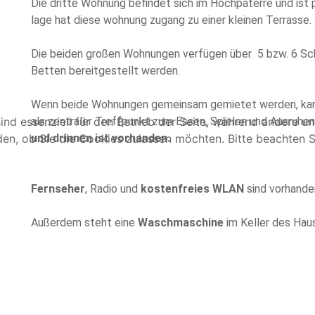
Die dritte Wohnung befindet sich im Hochpaterre und ist p
lage hat diese wohnung zugang zu einer kleinen Terrasse.
Die beiden großen Wohnungen verfügen über 5 bzw. 6 Sch
Betten bereitgestellt werden.
Wenn beide Wohnungen gemeinsam gemietet werden, kan
ind essenziell für den Betrieb der Seite, während andere u
als zentraler Treffpunkt zum Essen, Spielen und Ausruhe
den, ob Sie die Cookies zulassen möchten. Bitte beachten S
und drinnen ist vorhanden.
Fernseher
, Radio und
kostenfreies WLAN
sind vorhande
Außerdem steht eine
Waschmaschine
im Keller des Hau