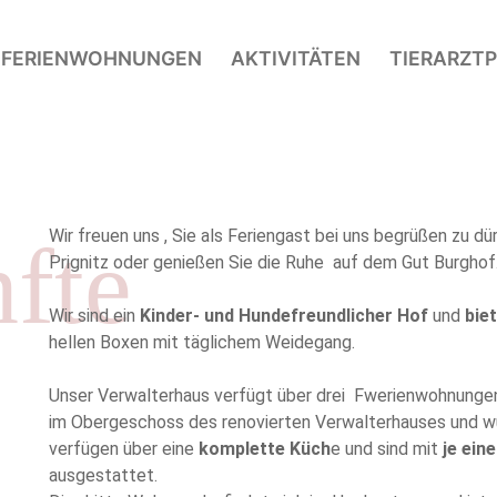
E
FERIENWOHNUNGEN
AKTIVITÄTEN
TIERARZTP
Wir freuen uns , Sie als Feriengast bei uns begrüßen zu dür
fte
Prignitz oder genießen Sie die Ruhe auf dem Gut Burghof
Wir sind ein
Kinder- und Hundefreundlicher Hof
und
bie
hellen Boxen mit täglichem Weidegang.
Unser Verwalterhaus verfügt über drei Fwerienwohnunge
im Obergeschoss des renovierten Verwalterhauses und wurd
verfügen über eine
komplette Küch
e und sind mit
je ei
ausgestattet.